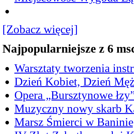
[Zobacz więcej]
Najpopularniejsze z 6 ms
Warsztaty tworzenia ins
Dzień Kobiet, Dzień Mę
Opera „Bursztynowe łzy
Muzyczny nowy skarb Ka
Marsz Śmierci w Banini