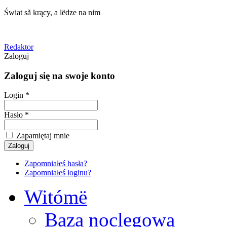
Świat sã krący, a lëdze na nim
Redaktor
Zaloguj
Zaloguj się na swoje konto
Login *
Hasło *
Zapamiętaj mnie
Zapomniałeś hasła?
Zapomniałeś loginu?
Witómë
Baza noclegowa