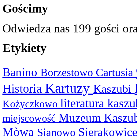
Gościmy
Odwiedza nas 199 gości or
Etykiety
Banino
Cartusia
Borzestowo
Kartuzy
Historia
Kaszubi
literatura kasz
Kożyczkowo
Muzeum Kaszu
miejscowość
Mòwa
Sierakowic
Sianowo