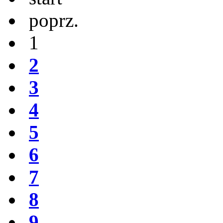
poprz.
1
2
3
4
5
6
7
8
9