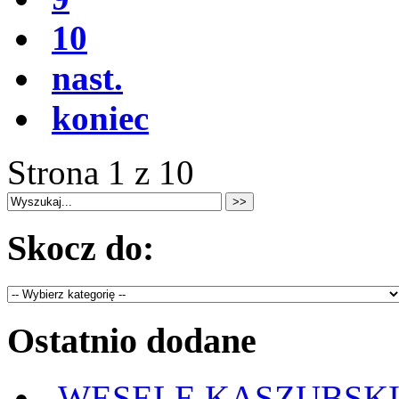
10
nast.
koniec
Strona 1 z 10
Skocz do:
Ostatnio dodane
„WESELE KASZUBSKIE” 