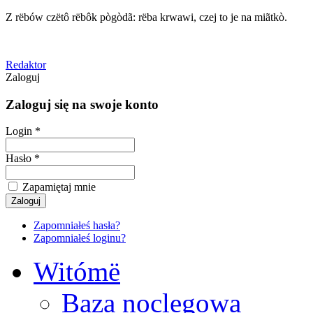
Z rëbów czëtô rëbôk pògòdã: rëba krwawi, czej to je na miãtkò.
Redaktor
Zaloguj
Zaloguj się na swoje konto
Login *
Hasło *
Zapamiętaj mnie
Zapomniałeś hasła?
Zapomniałeś loginu?
Witómë
Baza noclegowa