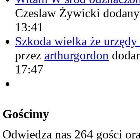
Czeslaw Żywicki
dodany
13:41
Szkoda wielka że urzęd
przez
arthurgordon
dodan
17:47
Gościmy
Odwiedza nas 264 gości or