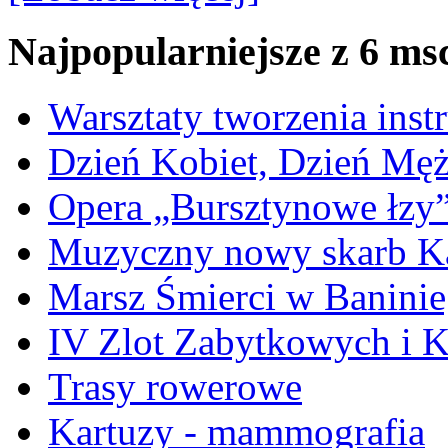
Najpopularniejsze z 6 ms
Warsztaty tworzenia ins
Dzień Kobiet, Dzień Mę
Opera „Bursztynowe łzy
Muzyczny nowy skarb Ka
Marsz Śmierci w Banini
IV Zlot Zabytkowych i 
Trasy rowerowe
Kartuzy - mammografia