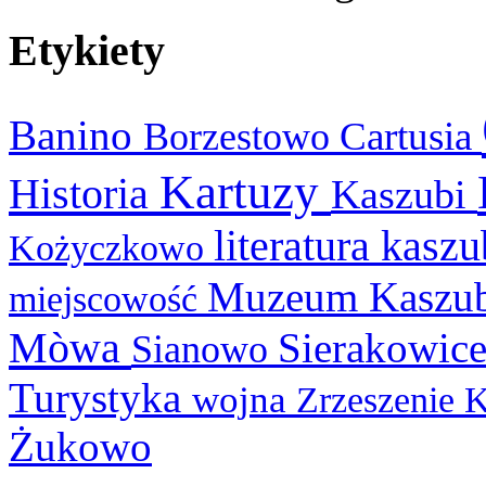
Etykiety
Banino
Cartusia
Borzestowo
Kartuzy
Historia
Kaszubi
literatura kasz
Kożyczkowo
Muzeum Kaszu
miejscowość
Mòwa
Sierakowic
Sianowo
Turystyka
wojna
Zrzeszenie 
Żukowo