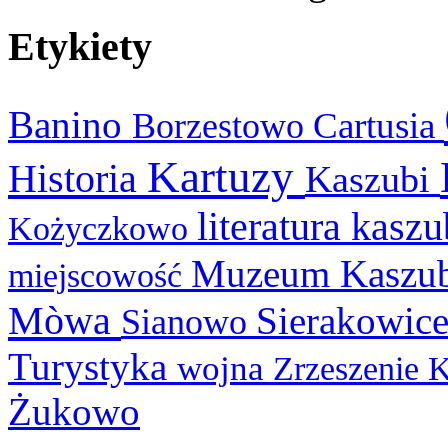
Etykiety
Banino
Cartusia
Borzestowo
Kartuzy
Historia
Kaszubi
literatura kasz
Kożyczkowo
Muzeum Kaszu
miejscowość
Mòwa
Sierakowic
Sianowo
Turystyka
wojna
Zrzeszenie 
Żukowo