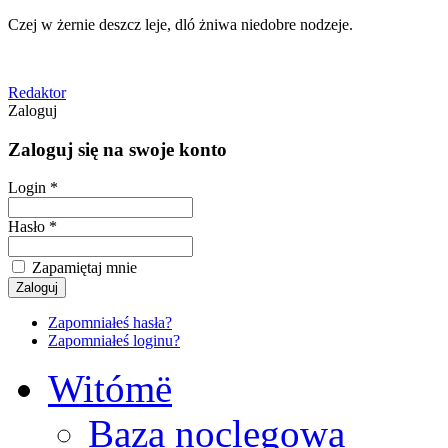
Czej w żernie deszcz leje, dló żniwa niedobre nodzeje.
Redaktor
Zaloguj
Zaloguj się na swoje konto
Login *
Hasło *
Zapamiętaj mnie
Zapomniałeś hasła?
Zapomniałeś loginu?
Witómë
Baza noclegowa