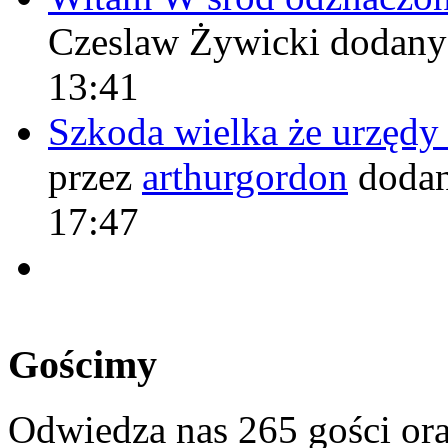
Czeslaw Żywicki
dodany
13:41
Szkoda wielka że urzęd
przez
arthurgordon
dodan
17:47
Gościmy
Odwiedza nas 265 gości or