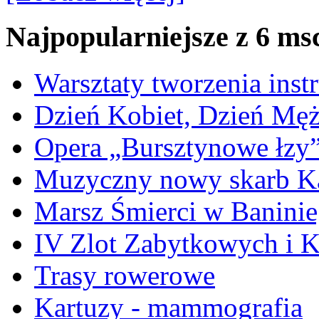
Najpopularniejsze z 6 ms
Warsztaty tworzenia ins
Dzień Kobiet, Dzień Mę
Opera „Bursztynowe łzy
Muzyczny nowy skarb Ka
Marsz Śmierci w Banini
IV Zlot Zabytkowych i 
Trasy rowerowe
Kartuzy - mammografia