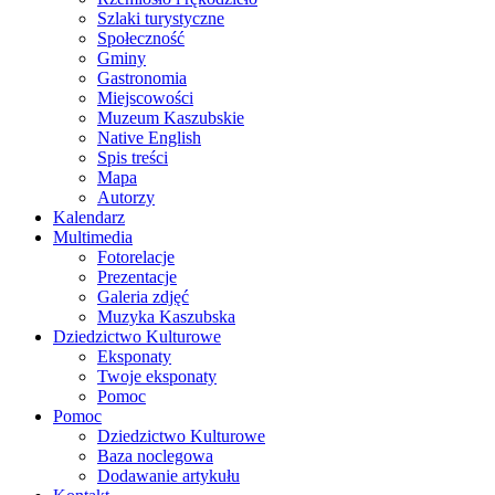
Szlaki turystyczne
Społeczność
Gminy
Gastronomia
Miejscowości
Muzeum Kaszubskie
Native English
Spis treści
Mapa
Autorzy
Kalendarz
Multimedia
Fotorelacje
Prezentacje
Galeria zdjęć
Muzyka Kaszubska
Dziedzictwo Kulturowe
Eksponaty
Twoje eksponaty
Pomoc
Pomoc
Dziedzictwo Kulturowe
Baza noclegowa
Dodawanie artykułu