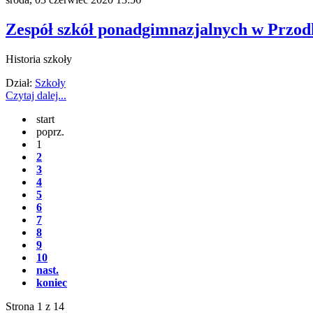
Zespół szkół ponadgimnazjalnych w Przo
Historia szkoły
Dział:
Szkoły
Czytaj dalej...
start
poprz.
1
2
3
4
5
6
7
8
9
10
nast.
koniec
Strona 1 z 14