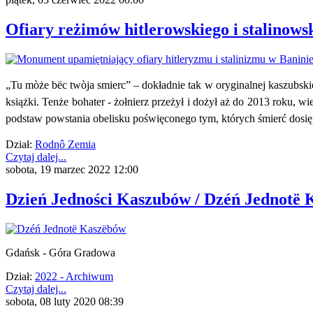
Ofiary reżimów hitlerowskiego i stalinows
„Tu mòże bëc twòja smierc” – dokładnie tak w oryginalnej kaszubsk
książki. Tenże bohater - żołnierz przeżył i dożył aż do 2013 roku, w
podstaw powstania obelisku poświęconego tym, których śmierć dosięgł
Dział:
Rodnô Zemia
Czytaj dalej...
sobota, 19 marzec 2022 12:00
Dzień Jedności Kaszubów / Dzéń Jednotë K
Gdańsk - Góra Gradowa
Dział:
2022 - Archiwum
Czytaj dalej...
sobota, 08 luty 2020 08:39