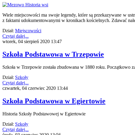
Wiele miejscowości ma swoje legendy, które są przekazywane w ustny
z faktami udokumentowanymi w kronikach kościelnych. Zdawać należy 
Dział:
Miejscowości
Czytaj dalej...
wtorek, 04 sierpień 2020 13:47
Szkoła Podstawowa w Trzepowie
Szkoła w Trzepowie została zbudowana w 1880 roku. Początkowo zatru
Dział:
Szkoły
Czytaj dalej...
czwartek, 04 czerwiec 2020 13:44
Szkoła Podstawowa w Egiertowie
Historia Szkoły Podstawowej w Egiertowie
Dział:
Szkoły
Czytaj dalej...
środa, 03 czerwiec 2020 13:56