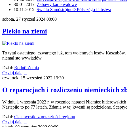
30-01-2017
Zabawy karnawałowe
10-11-2015
Swiãto Samòstrójnotë Pòlsczégò Państwa
sobota, 27 styczeń 2024 00:00
Piekło na ziemi
To tytuł ostatniego, czwartego już, tom wojennych losów Kaszubów. 
niemal sto wywiadów.
Dział:
Rodnô Zemia
Czytaj dalej...
czwartek, 15 wrzesień 2022 19:39
O reparacjach i rozliczeniu niemieckich 
W dniu 1 września 2022 r. w rocznicę napaści Niemiec hitlerowskich
Nastąpiło to po 77 latach. Zdania w tej kwestii są podzielone. Sceptyc
Dział:
Ciekawostki z przeszłości regionu
Czytaj dalej...
piątek, 03 czerwiec 2022 00:00