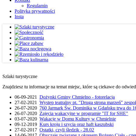
Kontakt
Regulamin
Polityka prywatności
Insta
Szlaki turystyczne
Znajdziesz tu informacje na temat miejsc, które są ciekawe do odwie
06-09-2021
Dożynki Gminy Chmielno - fotorelacja
27-02-2021
Występ teatralny pt. "Druga strona marzeń" zesp
26-07-2020
760 Jarmark Św. Dominika w Gdańsku trwa do 16
26-07-2020
Zajęcia wakacyjne w programie "IT for SHE"
03-07-2020
Wakacje w Domu Kultury w Chmielnie
09-12-2019
Kurs kroju i szycia oraz haft kaszubski
27-02-2017
Ostatki, czyli śledzik - 28.02
14-06-2017
Obyczaje związane z okresem Bożego Ciała - cze