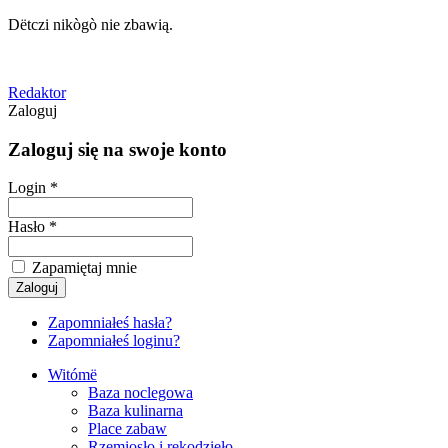
Dëtczi nikògò nie zbawią.
Redaktor
Zaloguj
Zaloguj się na swoje konto
Login *
Hasło *
Zapamiętaj mnie
Zapomniałeś hasła?
Zapomniałeś loginu?
Witómë
Baza noclegowa
Baza kulinarna
Place zabaw
Rzemiosło i rękodzieło