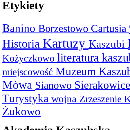
Etykiety
Banino
Cartusia
Borzestowo
Kartuzy
Historia
Kaszubi
literatura kasz
Kożyczkowo
Muzeum Kaszu
miejscowość
Mòwa
Sierakowic
Sianowo
Turystyka
wojna
Zrzeszenie 
Żukowo