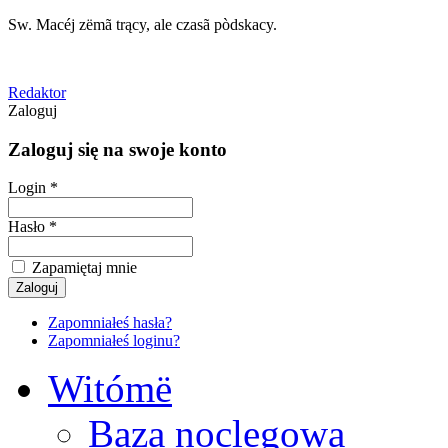
Sw. Macéj zëmã trący, ale czasã pòdskacy.
Redaktor
Zaloguj
Zaloguj się na swoje konto
Login *
Hasło *
Zapamiętaj mnie
Zapomniałeś hasła?
Zapomniałeś loginu?
Witómë
Baza noclegowa