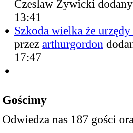
Czeslaw Żywicki
dodany
13:41
Szkoda wielka że urzęd
przez
arthurgordon
dodan
17:47
Gościmy
Odwiedza nas 187 gości or