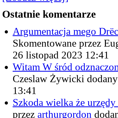
Ostatnie komentarze
Argumentacja mego Drë
Skomentowane przez Eu
26 listopad 2023 12:41
Witam W śród odznaczo
Czeslaw Żywicki
dodany
13:41
Szkoda wielka że urzęd
przez
arthurgordon
dodan