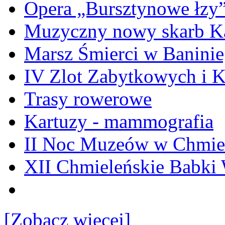
Opera „Bursztynowe łzy
Muzyczny nowy skarb Ka
Marsz Śmierci w Banini
IV Zlot Zabytkowych i 
Trasy rowerowe
Kartuzy - mammografia
II Noc Muzeów w Chmie
XII Chmieleńskie Babki
[Zobacz więcej]