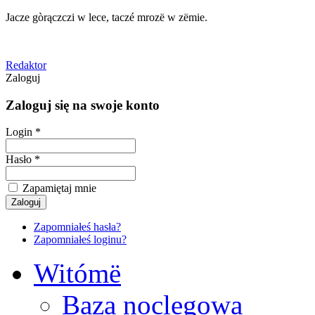
Jacze gòrączczi w lece, taczé mrozë w zëmie.
Redaktor
Zaloguj
Zaloguj się na swoje konto
Login *
Hasło *
Zapamiętaj mnie
Zapomniałeś hasła?
Zapomniałeś loginu?
Witómë
Baza noclegowa