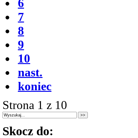
6
7
8
9
10
nast.
koniec
Strona 1 z 10
Skocz do: