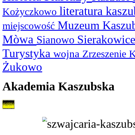
literatura kasz
Kożyczkowo
Muzeum Kaszu
miejscowość
Mòwa
Sierakowic
Sianowo
Turystyka
wojna
Zrzeszenie 
Żukowo
Akademia Kaszubska