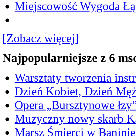
Miejscowość Wygoda Łą
[Zobacz więcej]
Najpopularniejsze z 6 ms
Warsztaty tworzenia ins
Dzień Kobiet, Dzień Mę
Opera „Bursztynowe łzy
Muzyczny nowy skarb Ka
Marsz Śmierci w Banini