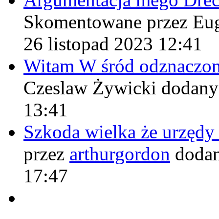
Skomentowane przez Eu
26 listopad 2023 12:41
Witam W śród odznaczo
Czeslaw Żywicki
dodany
13:41
Szkoda wielka że urzęd
przez
arthurgordon
dodan
17:47