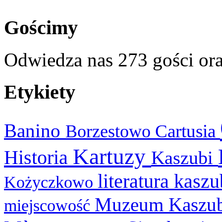
Gościmy
Odwiedza nas 273 gości or
Etykiety
Banino
Cartusia
Borzestowo
Kartuzy
Historia
Kaszubi
literatura kasz
Kożyczkowo
Muzeum Kaszu
miejscowość