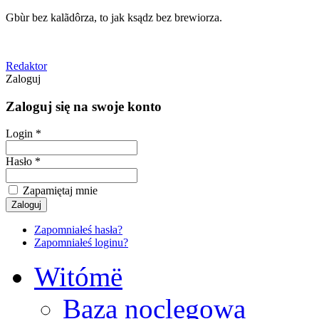
Gbùr bez kalãdôrza, to jak ksądz bez brewiorza.
Redaktor
Zaloguj
Zaloguj się na swoje konto
Login *
Hasło *
Zapamiętaj mnie
Zapomniałeś hasła?
Zapomniałeś loginu?
Witómë
Baza noclegowa