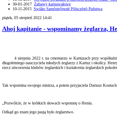
30-01-2017
Zabawy karnawałowe
10-11-2015
Swiãto Samòstrójnotë Pòlsczégò Państwa
piątek, 05 sierpień 2022 14:41
Ahoj kapitanie - wspominamy żeglarza, H
4 sierpnia 2022 r. na cmentarzu w Kartuzach przy współudziale r
długoletniego nauczyciela młodych żeglarzy z Kartuz i okolicy. Henry
rzecz utworzenia klubów żeglarskich i kształcenia żeglarskich poko
Tak wspomina swojego mistrza, a potem przyjaciela Dariusz Kostuc
„Pozwólcie, że w krótkich słowach wspomnę o Heniu.
Odkąd go znam jego pasją było żeglarstwo.