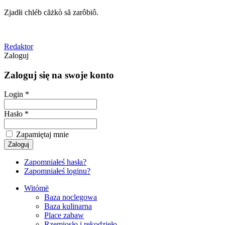
Zjadłi chléb căżkò să zarôbiô.
Redaktor
Zaloguj
Zaloguj się na swoje konto
Login *
Hasło *
Zapamiętaj mnie
Zapomniałeś hasła?
Zapomniałeś loginu?
Witómë
Baza noclegowa
Baza kulinarna
Place zabaw
Rzemiosło i rękodzieło