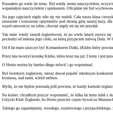
Poznałem go wiele lat temu. Był wtedy moim nauczycielem, oczywiś
wspaniałym nauczycielem i opiekunem. Oficjalnie nie był wychowaw
Na jego zajęciach nigdy nikt się nie nudził. Cała nasza klasa cies
znoszenie i wnoszenie optymistów pod stromą górę naszej bazy, dla
węzeł ratowniczy na sobie, chociaż nigdy mi się nie przydał.
Tak mnie wtedy zaraził żeglarstwem, że po wielu latach znowu s
pochodzi od imienia jego córki, na którą przyjaciele mówią Dula. W 
Od 8 lat mam zaszczyt być Komandorem Dulki, (Klubu który powstał
Przez lata tworzył kronikę Klubu, która teraz ma już 3 tomy i jest
O Heniu można by bardzo długo mówić i go wspominać.
Był świetnym żeglarzem, nieraz dawał popalić młodszym konkurent
kosmosu, nad nami, wśród niebios.
Myślę, że nie będzie przesadą jeśli powiem, że każdy kartuski żeglar
Na koniec chciałbym jeszcze wspomnieć, że kilka lat temu lubił z
Giżycki Klub Żeglarski, bo Henio przecież często bywał na Mazurach
Takiego go zapamiętamy, wesołego, rozmownego i przyjacielskiego. 