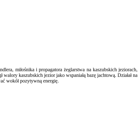
ra, miłośnika i propagatora żeglarstwa na kaszubskich jeziorach,
gł walory kaszubskich jezior jako wspaniałą bazę jachtową. Działał na
ewać wokół pozytywną energię.