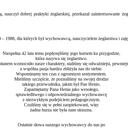
nauczył dobrej praktyki żeglarskiej, przekazał zainteresowanie żeg
 1988, dla których był wychowawcą, nauczycielem żeglarstwa i zaję
Niespełna 42 lata temu popłynęliśmy jego kursem ku przygodzie,
która nazywa się żeglarstwo.
tanem wzmocniło nasze charaktery, staliśmy się odważniejsi, pewniejsi 
a wspólna pasja bardzo zbliżyła nas do siebie.
Wspominamy ten czas z ogromnym sentymentem.
Mieliśmy szczęście, że poznaliśmy na swojej drodze
takiego przewodnika, jakim był Pan Henio.
Zapamiętamy Pana Henia jako wesołego,
sprawiedliwego i odpowiedzialnego wychowawcę
z niezwykłym podejściem pedagogicznym.
Czuliśmy się w pełni zaopiekowani, więc
żadna burza nie była nam straszna.
Ostatnie słowa naszego wychowawcy do nas po