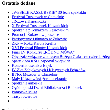
Ostatnio dodane
„WESELE KASZUBSKIE” 30-lecie spektaklu
Festiwal Truskawek w Chmielnie
„Różowa Księżniczka”
X Festiwal Truskawek Kaszubskich
Spotkanie z Tomaszem Gąssowskim
Promocja Żukowa w piosence
Patriotycznie i filmowo w Żukowie
ZKP w Roku Karola Kreffta
XVI Festiwal Filmów Kaszubskich
Finał LV Konkursu „RÔDNO MÒWA”
Obyczaje związane z okresem Bożego Ciała - czerwiec każdeg
Spartakiada Kół Gospodyń Wiejskich
Koncert Piosenek z Bajek
IV Zlot Zabytkowych i Klasycznych Pojazdów
II Noc Muzeów w Chmielnie
Mały Książe w książce i na ekranie
Spotkanie autorskie
Ogólnopolski Dzień Bibliotekarza i Bibliotek
Pomorska Muza
Trasy rowerowe