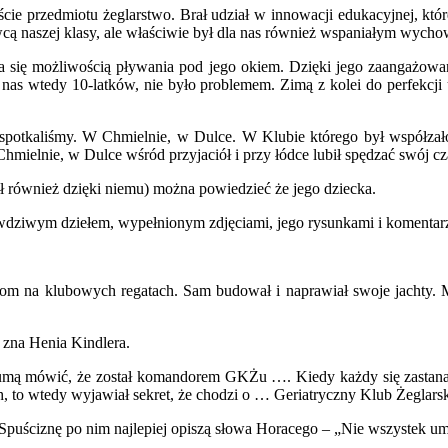
cie przedmiotu żeglarstwo. Brał udział w innowacji edukacyjnej, któ
cą naszej klasy, ale właściwie był dla nas również wspaniałym wych
zyła się możliwością pływania pod jego okiem. Dzięki jego zaangażowan
 nas wtedy 10-latków, nie było problemem. Zimą z kolei do perfekcj
ię spotkaliśmy. W Chmielnie, w Dulce. W Klubie którego był współz
Chmielnie, w Dulce wśród przyjaciół i przy łódce lubił spędzać swój cz
 również dzięki niemu) można powiedzieć że jego dziecka.
 prawdziwym dziełem, wypełnionym zdjęciami, jego rysunkami i komenta
om na klubowych regatach. Sam budował i naprawiał swoje jachty. Mo
z zna Henia Kindlera.
 dumą mówić, że został komandorem GKŻu …. Kiedy każdy się zastanaw
, to wtedy wyjawiał sekret, że chodzi o … Geriatryczny Klub Żeglarsk
Spuściznę po nim najlepiej opiszą słowa Horacego – „Nie wszystek um