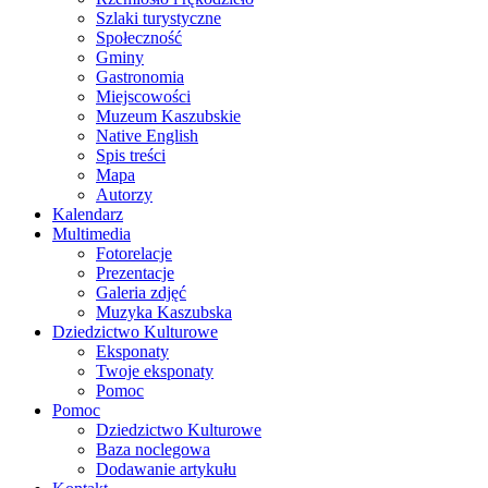
Szlaki turystyczne
Społeczność
Gminy
Gastronomia
Miejscowości
Muzeum Kaszubskie
Native English
Spis treści
Mapa
Autorzy
Kalendarz
Multimedia
Fotorelacje
Prezentacje
Galeria zdjęć
Muzyka Kaszubska
Dziedzictwo Kulturowe
Eksponaty
Twoje eksponaty
Pomoc
Pomoc
Dziedzictwo Kulturowe
Baza noclegowa
Dodawanie artykułu