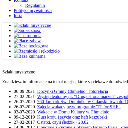
Kontakt
Regulamin
Polityka prywatności
Insta
Szlaki turystyczne
Znajdziesz tu informacje na temat miejsc, które są ciekawe do odwie
06-09-2021
Dożynki Gminy Chmielno - fotorelacja
27-02-2021
Występ teatralny pt. "Druga strona marzeń" zesp
26-07-2020
760 Jarmark Św. Dominika w Gdańsku trwa do 16
26-07-2020
Zajęcia wakacyjne w programie "IT for SHE"
03-07-2020
Wakacje w Domu Kultury w Chmielnie
09-12-2019
Kurs kroju i szycia oraz haft kaszubski
27-02-2017
Ostatki, czyli śledzik - 28.02
14-06-2017
Obyczaje związane z okresem Bożego Ciała - cze